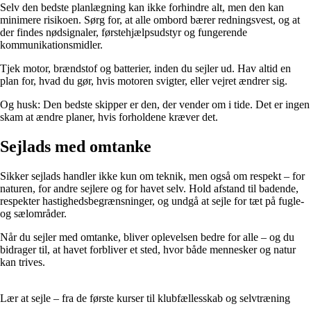
Selv den bedste planlægning kan ikke forhindre alt, men den kan
minimere risikoen. Sørg for, at alle ombord bærer redningsvest, og at
der findes nødsignaler, førstehjælpsudstyr og fungerende
kommunikationsmidler.
Tjek motor, brændstof og batterier, inden du sejler ud. Hav altid en
plan for, hvad du gør, hvis motoren svigter, eller vejret ændrer sig.
Og husk: Den bedste skipper er den, der vender om i tide. Det er ingen
skam at ændre planer, hvis forholdene kræver det.
Sejlads med omtanke
Sikker sejlads handler ikke kun om teknik, men også om respekt – for
naturen, for andre sejlere og for havet selv. Hold afstand til badende,
respekter hastighedsbegrænsninger, og undgå at sejle for tæt på fugle-
og sælområder.
Når du sejler med omtanke, bliver oplevelsen bedre for alle – og du
bidrager til, at havet forbliver et sted, hvor både mennesker og natur
kan trives.
Lær at sejle – fra de første kurser til klubfællesskab og selvtræning