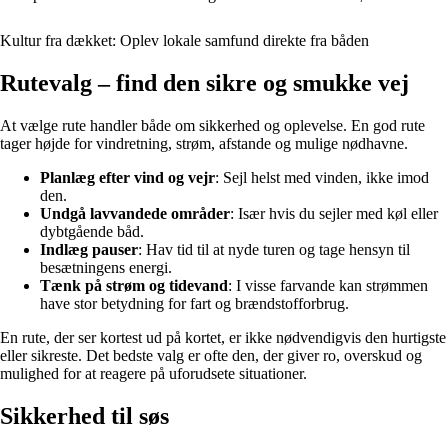
Kultur fra dækket: Oplev lokale samfund direkte fra båden
Rutevalg – find den sikre og smukke vej
At vælge rute handler både om sikkerhed og oplevelse. En god rute
tager højde for vindretning, strøm, afstande og mulige nødhavne.
Planlæg efter vind og vejr
: Sejl helst med vinden, ikke imod
den.
Undgå lavvandede områder
: Især hvis du sejler med køl eller
dybtgående båd.
Indlæg pauser
: Hav tid til at nyde turen og tage hensyn til
besætningens energi.
Tænk på strøm og tidevand
: I visse farvande kan strømmen
have stor betydning for fart og brændstofforbrug.
En rute, der ser kortest ud på kortet, er ikke nødvendigvis den hurtigste
eller sikreste. Det bedste valg er ofte den, der giver ro, overskud og
mulighed for at reagere på uforudsete situationer.
Sikkerhed til søs