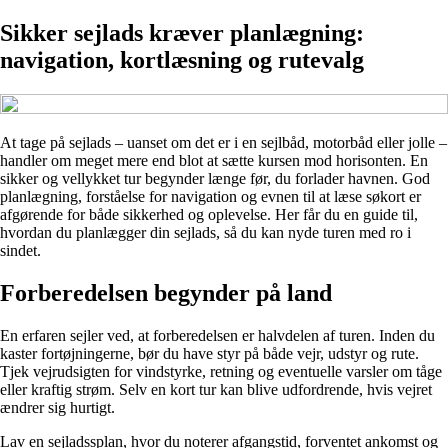
Sikker sejlads kræver planlægning:
navigation, kortlæsning og rutevalg
At tage på sejlads – uanset om det er i en sejlbåd, motorbåd eller jolle –
handler om meget mere end blot at sætte kursen mod horisonten. En
sikker og vellykket tur begynder længe før, du forlader havnen. God
planlægning, forståelse for navigation og evnen til at læse søkort er
afgørende for både sikkerhed og oplevelse. Her får du en guide til,
hvordan du planlægger din sejlads, så du kan nyde turen med ro i
sindet.
Forberedelsen begynder på land
En erfaren sejler ved, at forberedelsen er halvdelen af turen. Inden du
kaster fortøjningerne, bør du have styr på både vejr, udstyr og rute.
Tjek vejrudsigten for vindstyrke, retning og eventuelle varsler om tåge
eller kraftig strøm. Selv en kort tur kan blive udfordrende, hvis vejret
ændrer sig hurtigt.
Lav en sejladssplan, hvor du noterer afgangstid, forventet ankomst og