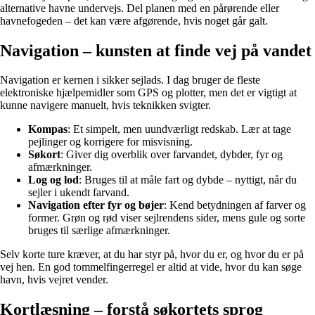
alternative havne undervejs. Del planen med en pårørende eller
havnefogeden – det kan være afgørende, hvis noget går galt.
Navigation – kunsten at finde vej på vandet
Navigation er kernen i sikker sejlads. I dag bruger de fleste
elektroniske hjælpemidler som GPS og plotter, men det er vigtigt at
kunne navigere manuelt, hvis teknikken svigter.
Kompas
: Et simpelt, men uundværligt redskab. Lær at tage
pejlinger og korrigere for misvisning.
Søkort
: Giver dig overblik over farvandet, dybder, fyr og
afmærkninger.
Log og lod
: Bruges til at måle fart og dybde – nyttigt, når du
sejler i ukendt farvand.
Navigation efter fyr og bøjer
: Kend betydningen af farver og
former. Grøn og rød viser sejlrendens sider, mens gule og sorte
bruges til særlige afmærkninger.
Selv korte ture kræver, at du har styr på, hvor du er, og hvor du er på
vej hen. En god tommelfingerregel er altid at vide, hvor du kan søge
havn, hvis vejret vender.
Kortlæsning – forstå søkortets sprog