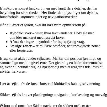
Et søkort er som et landkort, men med langt flere detaljer, der har
betydning for sikkerheden. Her finder du oplysninger om dybder,
bundforhold, strømretninger og navigationsmærker.
Når du læser et søkort, skal du især være opmærksom på:
Dybdekurver
– viser, hvor lavt vandet er. Hold øje med
områder markeret med lyseblå farver.
Afmærkninger
– symboler for bøjer, fyr og vrag.
Særlige zoner
– fx militære områder, naturbeskyttede zoner
eller færgeruter.
Brug kortet aktivt under sejladsen. Marker din position jævnligt, og
sammenlign med omgivelserne. Det giver dig en bedre fornemmelse
af, hvor du befinder dig, og hjælper dig med at reagere i tide, hvis du
afviger fra kursen.
Lær at sejle – fra de første kurser til klubfællesskab og selvtræning
Sikker sejlads kræver planlægning: navigation, kortlæsning og rutevalg
Ø-hop med omtanke: Sådan navigerer du sikkert mellem øer