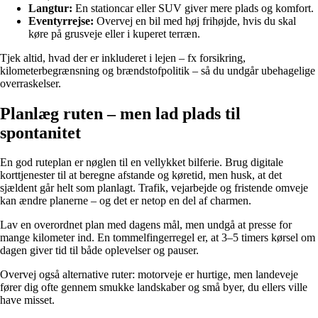
Langtur:
En stationcar eller SUV giver mere plads og komfort.
Eventyrrejse:
Overvej en bil med høj frihøjde, hvis du skal
køre på grusveje eller i kuperet terræn.
Tjek altid, hvad der er inkluderet i lejen – fx forsikring,
kilometerbegrænsning og brændstofpolitik – så du undgår ubehagelige
overraskelser.
Planlæg ruten – men lad plads til
spontanitet
En god ruteplan er nøglen til en vellykket bilferie. Brug digitale
korttjenester til at beregne afstande og køretid, men husk, at det
sjældent går helt som planlagt. Trafik, vejarbejde og fristende omveje
kan ændre planerne – og det er netop en del af charmen.
Lav en overordnet plan med dagens mål, men undgå at presse for
mange kilometer ind. En tommelfingerregel er, at 3–5 timers kørsel om
dagen giver tid til både oplevelser og pauser.
Overvej også alternative ruter: motorveje er hurtige, men landeveje
fører dig ofte gennem smukke landskaber og små byer, du ellers ville
have misset.