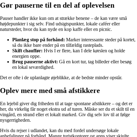
Gør pauserne til en del af oplevelsen
Pauser handler ikke kun om at strække benene – de kan være små
højdepunkter i sig selv. Find udsigtspunkter, lokale caféer eller
natursteder, hvor du kan nyde en kop kaffe eller en picnic.
Planlæg stop på forhånd:
Marker interessante steder på kortet,
så du ikke bare ender på en tilfældig rasteplads.
Skift chauffør:
Hvis I er flere, kan I dele kørslen og holde
energien oppe.
Brug pauserne aktivt:
Gå en kort tur, tag billeder eller besøg
en lokal seværdighed.
Det er ofte i de uplanlagte øjeblikke, at de bedste minder opstår.
Oplev mere med små afstikkere
En lejebil giver dig friheden til at tage spontane afstikkere – og det er
her, du virkelig får noget ekstra ud af turen. Måske ser du et skilt til en
vingård, en strand eller et lokalt marked. Giv dig selv lov til at følge
nysgerrigheden.
Hvis du rejser i udlandet, kan du med fordel undersøge lokale
anbefalinger på forhånd. Mange turistkontorer og apps viser skjulte