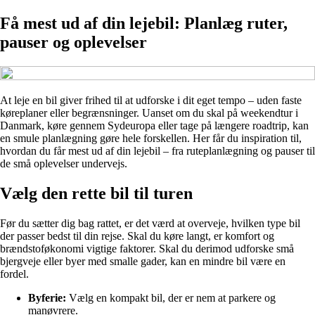
Få mest ud af din lejebil: Planlæg ruter,
pauser og oplevelser
At leje en bil giver frihed til at udforske i dit eget tempo – uden faste
køreplaner eller begrænsninger. Uanset om du skal på weekendtur i
Danmark, køre gennem Sydeuropa eller tage på længere roadtrip, kan
en smule planlægning gøre hele forskellen. Her får du inspiration til,
hvordan du får mest ud af din lejebil – fra ruteplanlægning og pauser til
de små oplevelser undervejs.
Vælg den rette bil til turen
Før du sætter dig bag rattet, er det værd at overveje, hvilken type bil
der passer bedst til din rejse. Skal du køre langt, er komfort og
brændstoføkonomi vigtige faktorer. Skal du derimod udforske små
bjergveje eller byer med smalle gader, kan en mindre bil være en
fordel.
Byferie:
Vælg en kompakt bil, der er nem at parkere og
manøvrere.