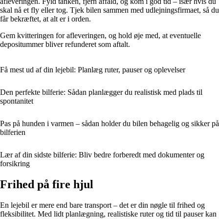
afleveringen. Fyld tanken, fjern affald, og kom i god tid – især hvis du
skal nå et fly eller tog. Tjek bilen sammen med udlejningsfirmaet, så du
får bekræftet, at alt er i orden.
Gem kvitteringen for afleveringen, og hold øje med, at eventuelle
depositummer bliver refunderet som aftalt.
Få mest ud af din lejebil: Planlæg ruter, pauser og oplevelser
Den perfekte bilferie: Sådan planlægger du realistisk med plads til
spontanitet
Pas på hunden i varmen – sådan holder du bilen behagelig og sikker på
bilferien
Lær af din sidste bilferie: Bliv bedre forberedt med dokumenter og
forsikring
Frihed på fire hjul
En lejebil er mere end bare transport – det er din nøgle til frihed og
fleksibilitet. Med lidt planlægning, realistiske ruter og tid til pauser kan